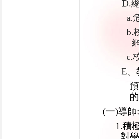
D.
a
b
c
E
、
預
(一
)
導師
1.
對