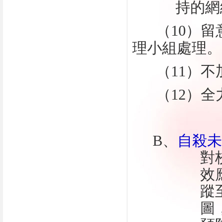
持的網
（
10
）留
理小組處理。
（
11
）不
（
12
）全
B
、
自殺
對
效
蹤
圖