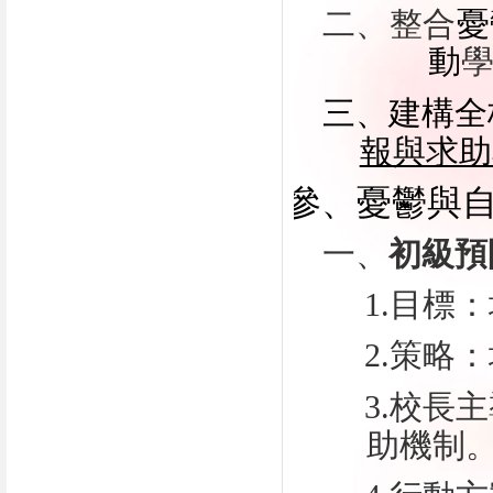
二、整合
憂
動
三、建構全
報與求助
參、憂鬱與自
一、
初級預
1.目標
2.策略
3.校長
助機制