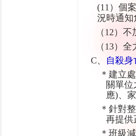
(11）
況時通知
（
12
）不
（
13
）全
C
、
自殺身
＊建立處
關單位
應
)
、
＊針對整
再提供
＊班級減