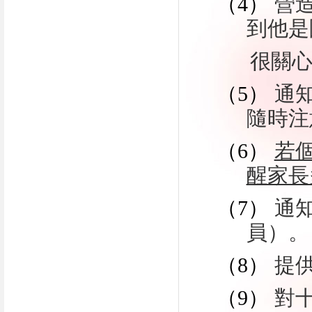
（4）
營
到他是
很關心
（5）
通
隨時注
（6）
若
醒家長
（7）
通
員）。
（8）
提
（9）
對