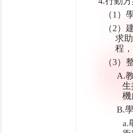
4.行動
（
1
）
（
2
）
求助
程，
（
3
）
A
生
機
B.
a