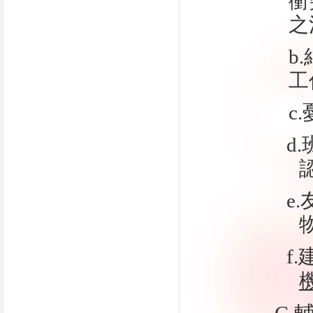
衝
之
b
工
c
d
e
f.