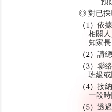
預
◎ 對已
（1）
依
相關人
知家長
（2）
請
（3）
聯
班級或
（4）
接
一段時
（5）
透