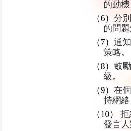
的動機
（6）
分
的問題
（7）
通
策略。
（8）
鼓
級。
（9）
在
持網絡
（10）
拒
發言人