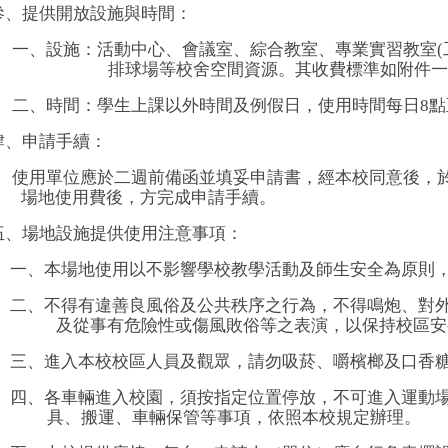
參、提供開放設施與時間：
一、設施：活動中心、會議室、綜合教室、專業實習教室
(
排球場等校舍空間資源。其收費標準如附件一
二、時間：學生上課以外時間及例假日，使用時間每日
8
點
肆、申請手續：
使用單位應於二週前備函並填妥申請書，經本校同意後，
場地使用費後，方完成申請手續。
伍、場地設施提供使用注意事項：
一、本場地
使用以不影響學校教學活動及師生安全為原則
二、不得有違善良風俗及公共秩序之行為，不得鳴炮、對
及從事有危險性或傷風敗俗等之表演，以保持校區安
三、進入本校校區人員及觀眾，請勿吸菸、嚼檳榔及口香
四、各車輛進入校園，須按指定位置停放，不可進入運動
具、搬運、車輛保管等事項，依照本校規定辦理。