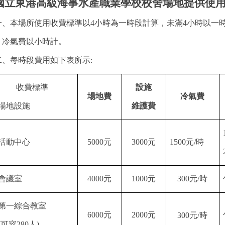
國立東港高級海事水產職業學校校舍場地提供使
一、本場所使用收費標準以
4
小時為一時段計算，未滿
4
小時以一
冷氣費以小時計。
二、每時段費用如下表所示
:
收費標準
設施
場地費
冷氣費
場地設施
維護費
活動中心
5000
元
3000
元
1500
元
/
時
會議室
4000
元
1000
元
300
元
/
時
第一綜合教室
6000
元
2000
元
300
元
/
時
(
可容
280
人
)