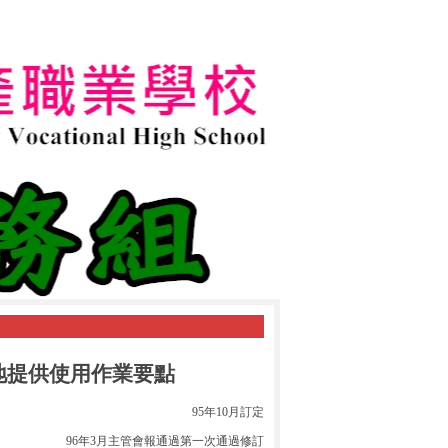
地提供使用作業要點
95
年
10
月訂定
96
年
3
月主管會報通過第一次通過修訂