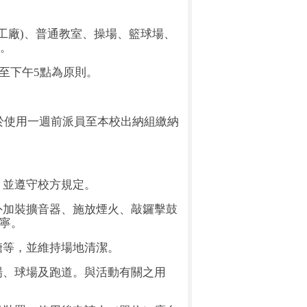
工廠
)
、普通教室、操場、籃球場、
。
至下午
5
點為原則。
於使用一週前派員至本校出納組繳納
，並遵守校方規定。
外加裝擴音器、施放煙火、敲鑼擊鼓
寧。
糖等，並維持場地清潔。
場、球場及跑道。與活動有關之用