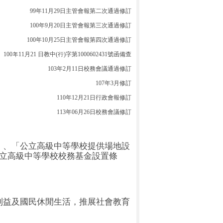
99
年
11
月
29
日主管會報第二次通過修訂
100
年
9
月
20
日主管會報第三次通過修訂
100
年
10
月
25
日主管會報第四次通過修訂
100
年
11
月
21
日教中
(
行
)
字第
1000602431
號函備查
103
年
2
月
11
日校務會議通過修訂
107
年
3
月修訂
110
年
12
月
21
日行政會報修訂
113
年
06
月
26
日校務會議修訂
」、「公立高級中等學校提供場地設
立高級中等學校校務基金設置條
利益及國民休閒生活，推展社會教育