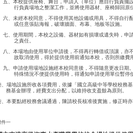
五、本校提供座椅、舞台，申請人（單位）應自行負責擺
行負責場地之整潔工作，並將使用器材、座椅歸回原
六、未經本校同意，不得使用其他設備或用具，不得自行
或任意張貼海報，破壞牆面、布幕、地板等設施。
七、使用期間，本校之設備、器材如有損壞或遺失時，申
之責任。
八、本場地由使用單位申請後，不得再行轉借或頂讓，亦
故取消使用，得於提供使用前通知本校，否則所繳費
九、申請使用場地設施經本校同意後，不得隨意更改日期
特殊情況不便提供使用時，得通知申請使用單位暫停
陸、場地設施所收各項費用，依據「國立高級中等學校校務基
務基金辦理，經費支出分配，以維持收支盈餘為原則。
柒、本要點經校務會議通過，陳請校長核准後實施，修正時亦
附件一