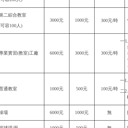
第二綜合教室
3000
元
1000
元
300
元
/
時
(
可容
100
人
)
一
1
專業實習
(
教室
)
工廠
6000
元
3000
元
300
元
/
時
一
1.
普通教室
1000
元
500
元
100
元
/
時
二
2
操場
6000
元
1000
元
無
籃球場
/
面
1000
元
500
元
無