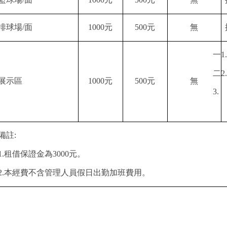
排球場
/
面
1000
元
500
元
無
一
1.
二
2.
展示區
1000
元
500
元
無
3.
備註
:
1.
租借保證金為
3000
元。
2.
本經費不含管理人員假日出勤加班費用。