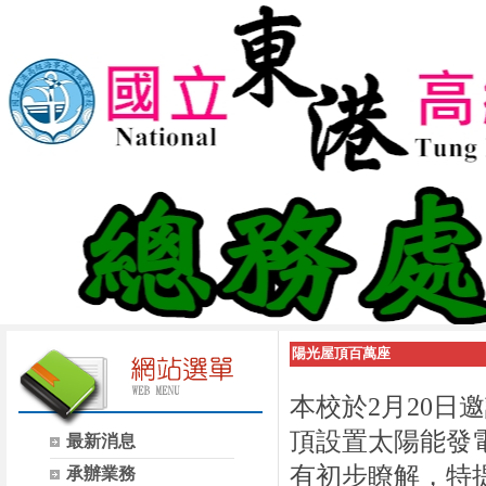
陽光屋頂百萬座
本校於
2
月
20
日邀
頂設置太陽能發
最新消息
有初步瞭解，特
承辦業務