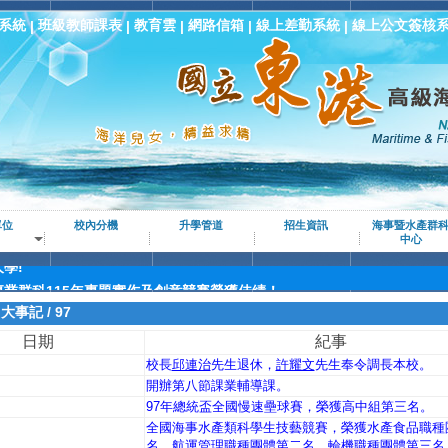
系統
班級教師課表
教育雲
網路信箱
線上差勤系統
線上公文簽核
|
|
|
|
|
學!
學!
學!
單位
校內分機
升學管道
招生資訊
海事暨水產群
學!
中心
學!
業群科115年專題實作及創意競賽榮獲佳績！
究所！
/
大事記
/
97
家事類技藝競賽榮獲佳績！
日期
紀事
級中等學校海事水產類技藝競賽榮獲佳績！
校長
邱連治
先生退休，
許耀文
先生奉令調長本校。
實作及創意競賽-專題組水產群第一名
開辦第八節課業輔導課。
洲機器人運動競技大賽佳作
97年總統盃全國慢速壘球賽，榮獲高中組第三名。
全國海事水產類科學生技藝競賽，榮獲水產食品職種
名、航運管理職種團體第二名、輪機職種團體第三名