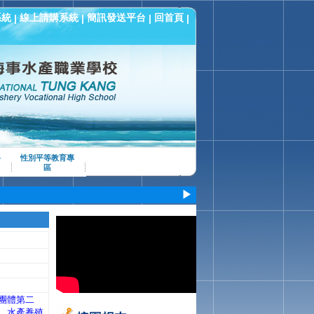
系統
線上請購系統
簡訊發送平台
回首頁
|
|
|
|
科
性別平等教育專
區
▶
團體第二
、水產養殖