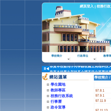
網頁登入
校務行政
|
恭賀本校郭昱廷同學錄取國立高雄科技大
恭賀本校林祐良同學錄取國立高雄科技大
恭賀本校王健安同學錄取國立高雄科技大
學校簡介
行政單位
教學
恭賀本校林昱佑同學錄取國立高雄科技大
恭賀本校蔡翔字同學錄取國立高雄科技大
⏸
◀
恭喜本校學生與師長全國高級中等學校專
恭賀本校許○祥同學錄取國立台灣大學研
學校簡介
恭喜本校114學年度全國高級中等學校
學生園地
恭喜本校學生與師長114學年度全國高
教師專區
97.8.1
賀家政科、養殖科榮獲114年全國專題
校務行政系統
97.9.1
賀！電子科榮獲2024第35屆AERC亞
97.11.9
行事曆
政令宣導
97.11.13