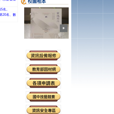
5名。
20名、數