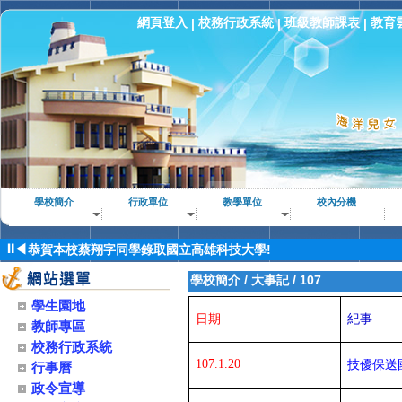
網頁登入
校務行政系統
班級教師課表
教育
|
|
|
恭賀本校郭昱廷同學錄取國立高雄科技大學!
恭賀本校林祐良同學錄取國立高雄科技大學!
恭賀本校王健安同學錄取國立高雄科技大學!
學校簡介
行政單位
教學單位
校內分機
恭賀本校林昱佑同學錄取國立高雄科技大學!
恭賀本校蔡翔字同學錄取國立高雄科技大學!
⏸
◀
恭喜本校學生與師長全國高級中等學校專業群科115年專題實作及
學校簡介
/
大事記
/
107
恭賀本校許○祥同學錄取國立台灣大學研究所！
恭喜本校114學年度全國高級中等學校家事類技藝競賽榮獲佳績！
學生園地
日期
紀事
教師專區
恭喜本校學生與師長114學年度全國高級中等學校海事水產類技藝
校務行政系統
賀家政科、養殖科榮獲114年全國專題實作及創意競賽-專題組水產
107.1.20
技優保送
行事曆
賀！電子科榮獲2024第35屆AERC亞洲機器人運動競技大賽佳作
政令宣導