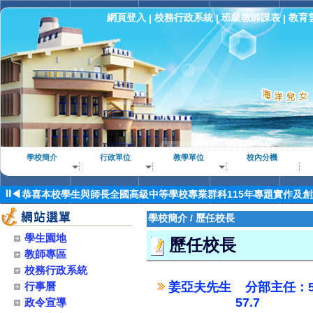
網頁登入
校務行政系統
班級教師課表
教育
|
|
|
恭賀本校郭昱廷同學錄取國立高雄科技大學!
恭賀本校林祐良同學錄取國立高雄科技大學!
恭賀本校王健安同學錄取國立高雄科技大學!
學校簡介
行政單位
教學單位
校內分機
恭賀本校林昱佑同學錄取國立高雄科技大學!
恭賀本校蔡翔字同學錄取國立高雄科技大學!
⏸
◀
恭喜本校學生與師長全國高級中等學校專業群科115年專題實作及
恭賀本校許○祥同學錄取國立台灣大學研究所！
學校簡介
/
歷任校長
恭喜本校114學年度全國高級中等學校家事類技藝競賽榮獲佳績！
學生園地
歷任校長
恭喜本校學生與師長114學年度全國高級中等學校海事水產類技藝
教師專區
賀家政科、養殖科榮獲114年全國專題實作及創意競賽-專題組水產
校務行政系統
賀！電子科榮獲2024第35屆AERC亞洲機器人運動競技大賽佳作
行事曆
姜亞夫先生 分部主任：50.
57.7
政令宣導