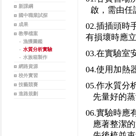
新課綱
啟，需由任
國中職業試探
02.
插插頭時
成果
教學檔案
有損壞時應
漁獲圖鑑
水質分析實驗
03.
在實驗室
水族箱製作
網路資源
04.
使用加熱
校外實習
05.
作水質分
技藝競賽
進路規劃
先量好的蒸
06.
實驗時應
應著整潔的
先後梳並束