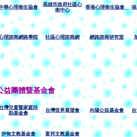
高雄
市
政
府
社區
心
中華心理衛生協會
香港心理衛生協會
張
衛
中心
心理諮商網路學院
社區心理諮商網
網路諮商研究室
公益團體暨基金會
台灣兒童暨家庭扶
台灣
世界展望會
向陽公益基金會
台
助基金會
伊甸文教基金會
富邦文教基金會