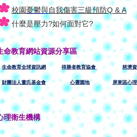
校園
憂鬱與
自我傷害三級預防Q & A
什麼是壓力?如何面對它?
生命教育網站資源分享區
生
命
教育全球資訊網
得勝
者
教育
協
會
慈濟資
財團法人董氏基金會
心靈園地
屏東區心理
心理衛生機構