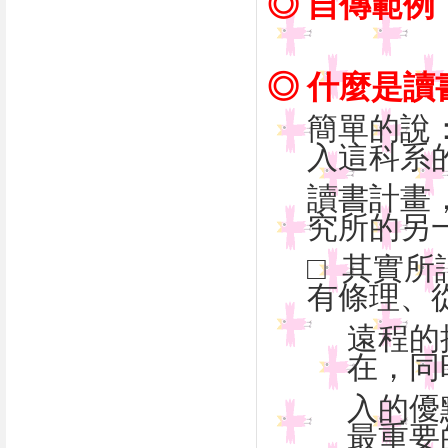
◎ 自傳範例
◎ 什麼是讀
簡單的說
入這科系
讀書計畫
究所的另
□ 其實
有條理
遠程的
在，
入的優
最重