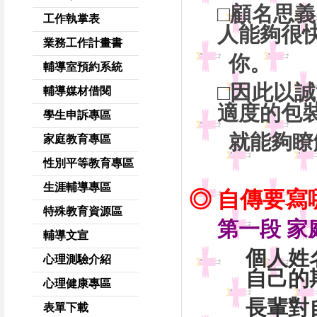
□顧名思
工作執掌表
人能夠很
業務工作計畫書
你。
輔導室預約系統
□因此以
輔導媒材借閱
適度的包
學生申訴專區
就能
夠瞭
家庭教育專區
性別平等教育專區
生涯輔導專區
◎ 自傳要寫
特殊教育資源區
第一段 
輔導文宣
個人姓
心理測驗介紹
自己的
心理健康專區
長輩對
表單下載