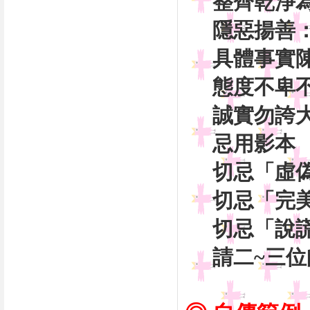
整齊乾淨
隱惡揚
具體事
態度不
誠實勿
忌用影
切忌「
切忌「
切
請二~三