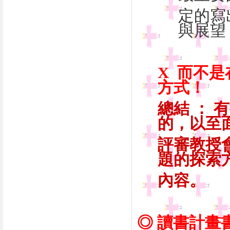
定的寫
與展望
X 而不
方式！
總結 ：
的，以至
評審教授
題的探索
內容。
◎ 讀書計