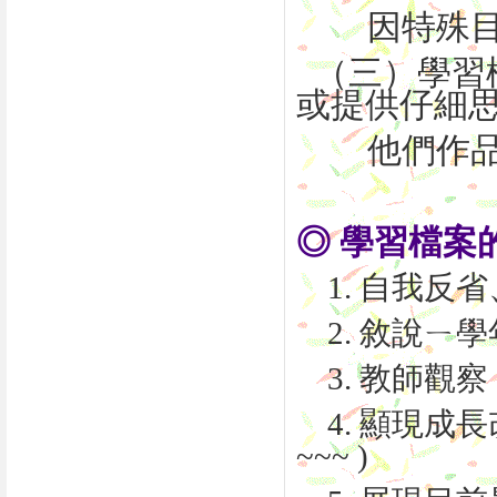
因特殊目的
（三）學習
或提供仔
他們作品
◎ 學習檔案
1. 自我反
2. 敘說ㄧ
3. 教師觀察
4. 顯現成
~~~ )