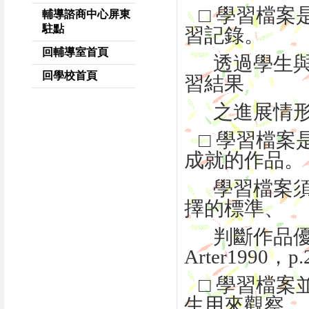
□ 學習檔
輔導諮商中心屏東
駐點
習記錄。
回輔導室首頁
透過學生與
回學校首頁
習結果
之進展情形。-
□ 學習檔案
成就的作品。
學習檔案須
擇的標準、
判斷作品優等
Arter1990，p.
□ 學習檔案
生用來觀察