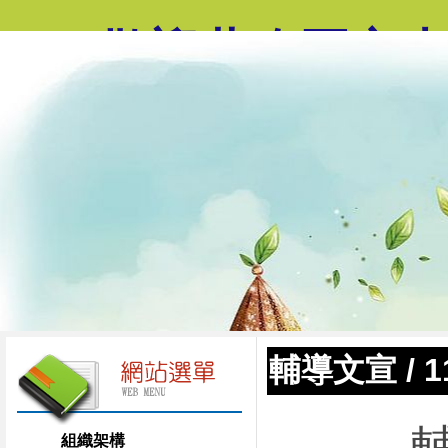
歡迎蒞臨國立
輔導文宣
/
輔導
組織架構