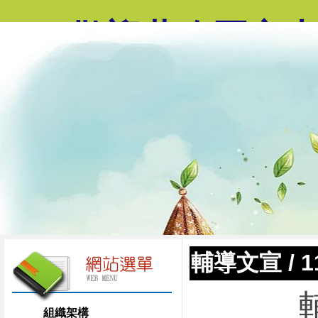
歡迎蒞臨國立
輔導文宣
/
組織架構