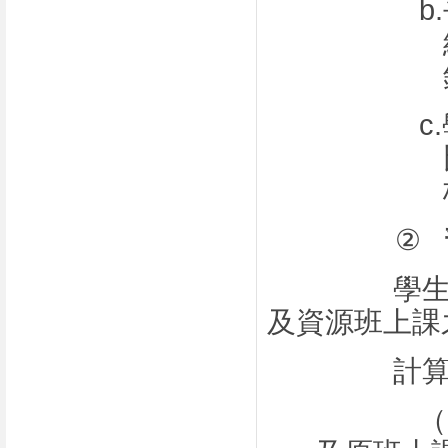
b.
c.
②
學
及資源班上課
計
（