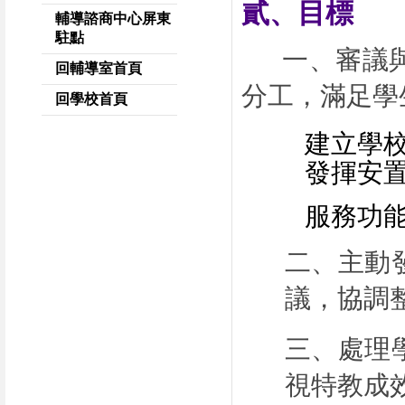
貳、
目標
輔導諮商中心屏東
駐點
一、審議
回輔導室首頁
分工，滿足學
回學校首頁
建立學
發揮安
服務功
二
、
主動
議，協調
三
、
處理
視特教成