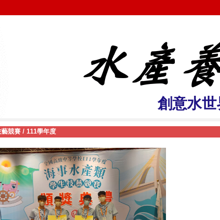
創意水世
技藝競賽
/
111學年度