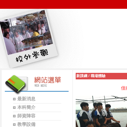
新課綱
/
職場體驗
佳南養
最新消息
本科簡介
師資陣容
教學設備