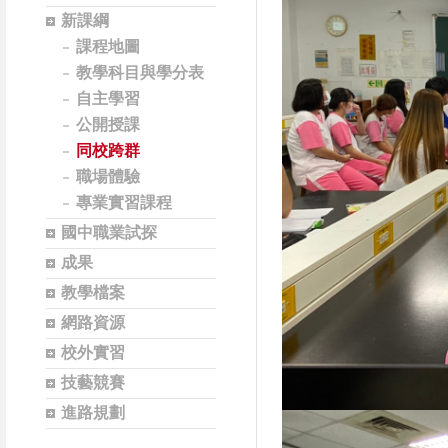
新課綱
課程地圖
教學科目與學分表
自主學習
公開授課
同校跨群
職場體驗
專業實習課程
國中職業試探
成果
教學檔案
網路資源
校外實習
技藝競賽
進路規劃