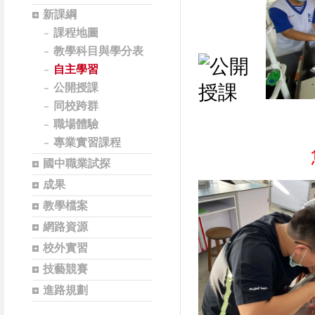
新課綱
課程地圖
教學科目與學分表
自主學習
公開授課
同校跨群
職場體驗
專業實習課程
國中職業試探
成果
教學檔案
網路資源
校外實習
技藝競賽
進路規劃