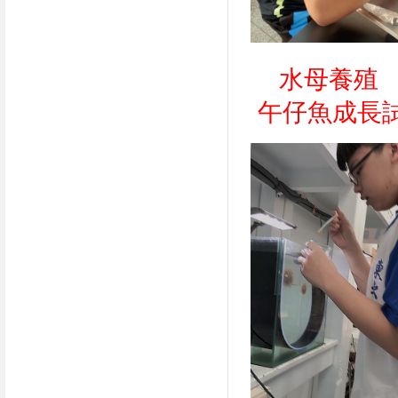
水母養殖
午仔魚成長