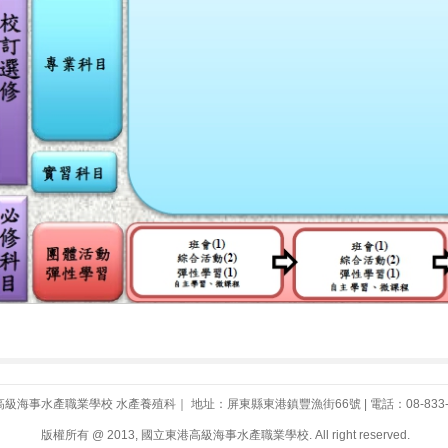
級海事水產職業學校 水產養殖科｜ 地址：屏東縣東港鎮豐漁街66號 | 電話：08-833-31
版權所有 @ 2013, 國立東港高級海事水產職業學校. All right reserved.