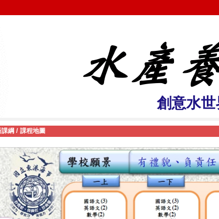
創意水世
新課綱
/
課程地圖