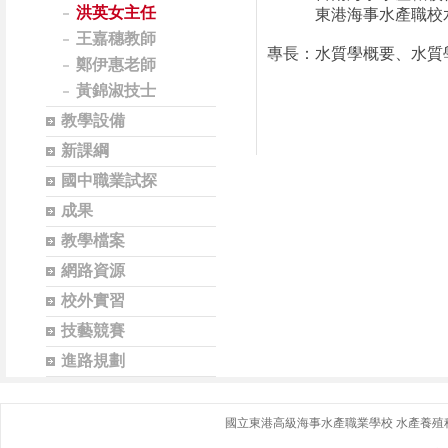
洪英女主任
東港海事水產職校水
王嘉穗教師
專長：水質學概要、水質
鄭伊惠老師
黃錦淑技士
教學設備
新課綱
國中職業試探
成果
教學檔案
網路資源
校外實習
技藝競賽
進路規劃
國立東港高級海事水產職業學校 水產養殖科｜ 地