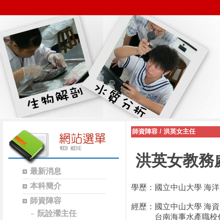
師資陣容
/
洪英女主任
洪英女教務
最新消息
本科簡介
學歷：國立中山大學 海
師資陣容
經歷：國立中山大學 海
阮詮瀠主任
台南海事水產職校代