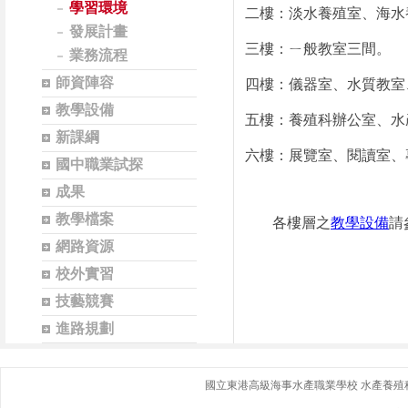
學習環境
二樓：淡水養殖室、海水
發展計畫
三樓：ㄧ般教室三間。
業務流程
師資陣容
四樓：儀器室、水質教室
教學設備
五樓：養殖科辦公室、水
新課綱
六樓：展覽室、閱讀室、
國中職業試探
成果
教學檔案
各樓層之
教學設備
請
網路資源
校外實習
技藝競賽
進路規劃
國立東港高級海事水產職業學校 水產養殖科｜ 地