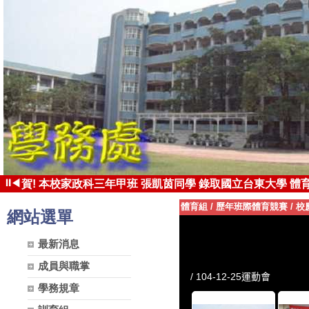
⏸
◀
賀! 本校家政科三年甲班 張凱茵同學 錄取國立台東大學 體育
賀! 本校家政科三年甲班 黃于峰同學 通過乙級女裝技術士檢
體育組
/
歷年班際體育競賽
/
校
網站選單
最新消息
成員與職掌
學務規章