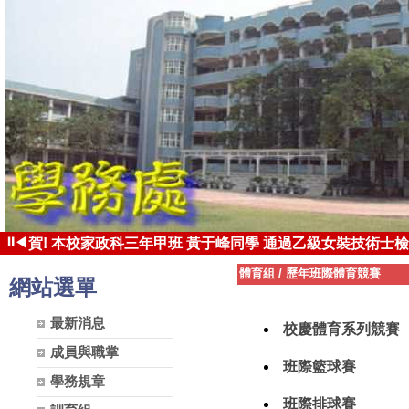
⏸
◀
賀! 本校家政科三年甲班 黃于峰同學 通過乙級女裝技術士檢
賀! 本校家政科三年甲班 張凱茵同學 錄取國立台東大學 體育
體育組
/
歷年班際體育競賽
網站選單
最新消息
校慶體育系列競賽
成員與職掌
班際籃球賽
學務規章
班際排球賽