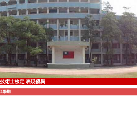
裝技術士檢定 表現優異
大學 體育系(師培生) ~全體師生恭賀~
第1學期