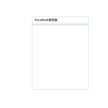
的
阿
朗
壹
FaceBook留言版