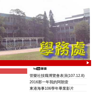
▶
2016
管樂社技職博覽會表演(107.12.8)
那
2016那一年我的阿朗壹
一
東港海事106學年畢業影片
►
年
我