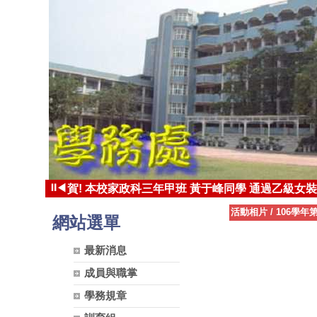
⏸
◀
賀! 本校家政科三年甲班 黃于峰同學 通過乙級女
賀! 本校家政科三年甲班 張凱茵同學 錄取國立台東
活動相片
/
106學年
網站選單
最新消息
成員與職掌
學務規章