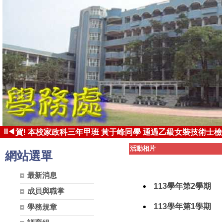
⏸
◀
賀! 本校家政科三年甲班 黃于峰同學 通過乙級女裝技術士檢
賀! 本校家政科三年甲班 張凱茵同學 錄取國立台東大學 體育
活動相片
網站選單
最新消息
113學年第2學期
成員與職掌
113學年第1學期
學務規章