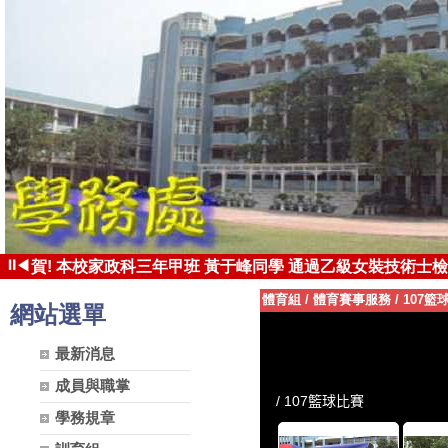
⏸
◀
賀! 本校家政科三年甲班 黃于峰同學 通過乙級女裝技術士檢
賀! 本校家政科三年甲班 張凱茵同學 錄取國立台東大學 體育
體育組
/
體育賽事服務
/
107籃
網站選單
最新消息
成員與職掌
學務規章