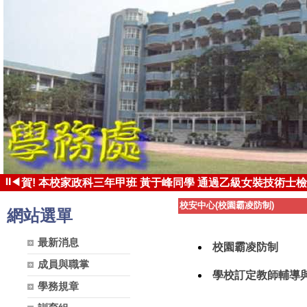
⏸
◀
賀! 本校家政科三年甲班 黃于峰同學 通過乙級女裝技術士檢
賀! 本校家政科三年甲班 張凱茵同學 錄取國立台東大學 體育
校安中心(校園霸凌防制)
網站選單
最新消息
校園霸凌防制
成員與職掌
學校訂定教師輔導與
學務規章