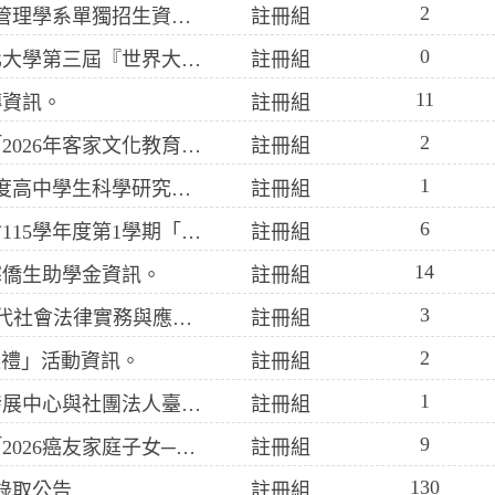
2
轉知真理大學115學年度宗教文化與資訊管理學系單獨招生資訊。
註冊組
0
轉知中國文化大學辦理「2026年中國文化大學第三屆『世界大學問』高中職及五專簡報比賽暨學系探索闖關活動」資訊。
註冊組
11
傳資訊。
註冊組
2
轉知教育部委請國立臺中教育大學辦理「2026年客家文化教育研習營隊」報名資訊。
註冊組
1
轉知國立清華大學辦理教育部「115學年度高中學生科學研究人才培育計畫」報名資訊。
註冊組
6
轉知財團法人台灣兒童暨家庭扶助基金會115學年度第1學期「韌世代獎助學金」資訊。
註冊組
14
寒僑生助學金資訊。
註冊組
3
轉知實踐大學法學院開設「30+大學－當代社會法律實務與應用學分學程專班」招生資訊。
註冊組
2
g巡禮」活動資訊。
註冊組
1
轉知國立臺中教育大學社會責任與永續發展中心與社團法人臺灣文化創意產業學會共同辦理「青發署青年壯遊計畫─2026臺中舊城都市建築文化體驗」活動資訊。
註冊組
9
轉知財團法人育田社會福利慈善基金會「2026癌友家庭子女─育秧獎學金」資訊。
註冊組
130
錄取公告
註冊組