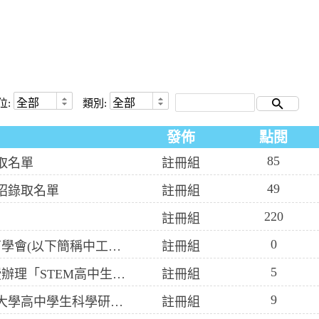
位:
類別:
發佈
點閱
85
取名單
註冊組
49
招錄取名單
註冊組
220
註冊組
0
轉知國立臺灣師範大學中國工業職業教育學會(以下簡稱中工會)「115年度傑出人員金鐸獎及研究生暨大學生論文獎」遴選事宜。
註冊組
5
轉知國立中山大學教育研究所楊淑晴教授辦理「STEM高中生職涯發展線上系列講座」活動資訊。
註冊組
9
轉知國立清華大學「115學年度國立清華大學高中學生科學研究人才培育計畫化學組招生考試」資訊。
註冊組