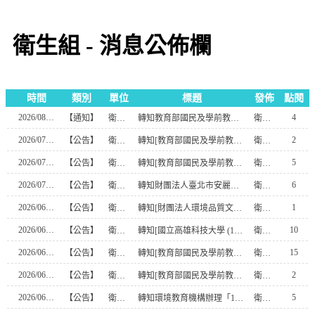
衛生組 - 消息公佈欄
時間
類別
單位
標題
發佈
點閱
2026/08/03
4
【通知】
衛生組
轉知教育部國民及學前教育署 (1150072091) 函]檢送「教育部115年氣候變遷講習活動」簡章1份，請貴校鼓勵所屬踴躍報名參加，請查照。
衛生組
2026/07/28
2
【公告】
衛生組
轉知[教育部國民及學前教育署 (1150070623) 函]檢送本署委請國立臺灣師範大學辦理「115年『青年百億海外圓夢基金計畫』海外翱翔組G-4-6『健康學一下』澳洲塔斯馬尼亞大學參訪活動成果發表會」實施計畫1份，請鼓勵所屬踴躍報名參加，請查照。
衛生組
2026/07/20
5
【公告】
衛生組
轉知[教育部國民及學前教育署 (1150065621) 函]檢送「環境部第1屆高級中等學校內永續部門養成培力計畫」線上說明會簡章1份，如說明，請查照。
衛生組
2026/07/13
6
【公告】
衛生組
轉知財團法人臺北市安麗希望工場慈善基金會（以下簡稱基金會）2026「小夢想．大志氣」追夢計畫資料1份（如附件），請惠予公告周知，並鼓勵學校師生或相關協會組織踴躍參與，請查照。
衛生組
2026/06/23
1
【公告】
衛生組
轉知[財團法人環境品質文教基金會 (1150618003) 函]檢送第60期「氣候少年」電子檔，歡迎分享、運用免費環境教育資源，請查照。
衛生組
2026/06/15
10
【公告】
衛生組
轉知[國立高雄科技大學 (1156400046) 函]檢送本校「環境部淨零綠領人才培育課程」招生資訊，敬請惠予公告並鼓勵貴校教職員生踴躍報名，請查照。
衛生組
2026/06/15
15
【公告】
衛生組
轉知[教育部國民及學前教育署 (1150052865) 函]檢送衛生福利部提供之預防熱傷害衛教宣導素材，請廣為宣導及運用，以提升教職員工生自我保護知能，請查照。
衛生組
2026/06/09
2
【公告】
衛生組
轉知[教育部國民及學前教育署 (1150051798) 函]函轉財團法人器官捐贈移植登錄及病人自主推廣中心辦理之「115年推動善終三法徵文活動」及「115年病人自主權利圖文創作競賽活動」辦法各1份，請鼓勵師生參與投稿，請查照。
衛生組
2026/06/08
5
【公告】
衛生組
轉知環境教育機構辦理「115年環境教育人員認證24小時研習」，敬請惠予公告，請查照。
衛生組