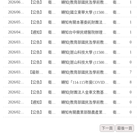
2026/06/04
1
【公告】
衛生組
轉知[教育部國民及學前教育署 (1150051265) 函]有關本署委託財團法人董氏基金會辦理「高級中等以下學校健康飲食教育指導內容及規劃」全國說明會，請鼓勵相關人員踴躍參加，請查照。
衛生組
2026/06/01
1
【公告】
衛生組
轉知[國立東華大學 (1150013001) 函]本校辦理「iPAS淨零碳規劃管理師實務應用研習課程」，敬請惠予公告並鼓勵所屬人員踴躍報名參加，請查照。
衛生組
2026/05/13
1
【公告】
衛生組
轉知有關本署委託財團法人董氏基金會辦理「高級中等以下學校健康飲食教育指導內容及規劃」全國說明會，請鼓勵相關人員踴躍參加，請查照。
衛生組
2026/04/29
1
【通知】
衛生組
轉知台中榮民總醫院辦理「115年青少年智慧醫療曁誠信研習營」，歡迎 海內外青年學子報名參加
衛生組
2026/03/26
0
【公告】
衛生組
轉知[教育部國民及學前教育署 (1150027828A) 函]函轉社團法人中華民國牙醫師公會全國聯合會（以下簡稱牙醫全聯會）辦理「2026年全國高級中等以下學校顧牙四格漫畫比賽」活動，詳如說明，請查照。
衛生組
2026/03/16
1
【公告】
衛生組
轉知[崑山科技大學 (1150003215) 函]本校大學特色類深耕型USR計畫「以技術為體、生活為用的循環經濟路徑—建構社區的永續韌性」與台南大學、台南應用科技大學、嘉南藥理大學、樹德科技大學共同辦理USR培力活動：跨校SIG【讓改變留下來—USR行動如何影響或推動淨零綠生活？】，請各團隊夥伴及師生共同參與，請查照。
衛生組
2026/03/10
0
【公告】
衛生組
轉知[崑山科技大學 (1150002808) 函]本校大學社會責任實踐計畫萌芽型「宜棲臺南-數位觀光導覽建置與濕地環境永續推廣」辦理2026「旅遊短影音創作競賽」徵選活動，邀請貴校師生組隊參加，請查照。
衛生組
2026/03/03
7
【最新消息】
衛生組
轉知[教育部國民及學前教育署 (1156600436A) 函]為防範流感、水痘、腸病毒、病毒性腸胃炎等傳染病於校園傳播，請貴校強化衛教宣導及相關防治措施，並落實環境清消、個案管理、群聚事件通報及相關感染管制措施，請查照。
衛生組
2026/02/25
8
【公告】
衛生組
轉知「114-115年度COVID-19疫苗接種計畫」公費接種對象擴大為「滿6個月以上尚未接種之民眾」延長至115年4月30日止，請貴校廣為宣導，請查照。
衛生組
2026/02/25
0
【公告】
衛生組
轉知[財團法人金車文教基金會 (0000115008) 函]函請貴校協助發布本會「2026年減碳大作戰-校園活動」訊息，並敬請查照及惠允協助。
衛生組
2026/02/09
0
【通知】
衛生組
轉知[教育部國民及學前教育署 (1150012688A) 函]檢送農業部林業及自然保育署彙整之多元自然保育教育資源資訊，請貴校轉知教師參考運用於環境教育教學，請查照。
衛生組
2026/02/02
0
【公告】
衛生組
轉知有關農業部酪農產業與國產鮮乳相關宣導推廣圖卡及影片，請協助推廣，請查照。
衛生組
下一頁
最後一頁