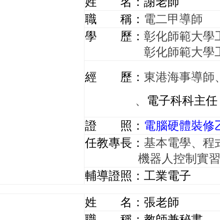
姓 名：謝老師
職 稱：
電二甲導師
學 歷：
彰化師範大學
彰化師範大學
經 歷：
東港海事導師
、
電子科科主任
證 照：
電腦硬體裝修
任教專長：
基本電學、程
機器人控制實
輔導證照：工業
電子
姓 名：張老師
職 稱：教師兼秘書