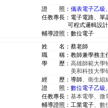
證 照：
儀表電子乙級
任教專長：電子電路、單
可程式邏輯設計
輔導證照：數位電子
姓 名：蔡老師
職 稱：教師兼學務主
學 歷：
高雄師範大學
美和科技大學
經 歷：導師
、衛生組
證 照：
數位電子乙級
任教專長：
基本電學、微
輔導證照：工業電子
、數