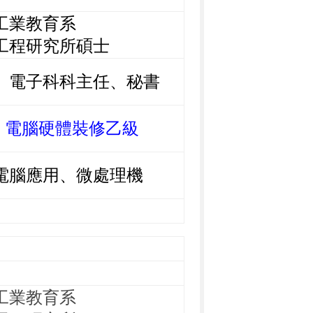
工業教育系
研究所碩
士
、
電子科
科主任
、
秘書
、電腦硬體裝修乙級
電腦應用、
微處理機
工業教育系