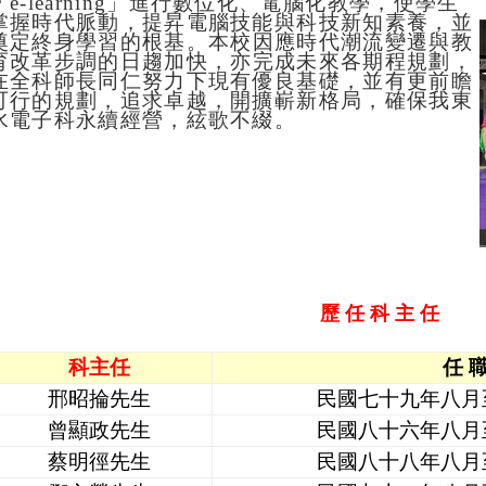
「e-learning」進行數位化、電腦化教學，使學生
掌握時代脈動，提昇電腦技能與科技新知素養，並
奠定終身學習的根基。
本校因應時代潮流變遷與教
育
改革
步調的日趨加快，亦完成未來各期程規劃，
在全科師長同仁努力下現有優良基礎，並有更前瞻
可行的規劃，追求卓越，開擴嶄新格局，確保我東
水電子科永續經營，絃歌不綴。
歷 任 科 主 任
科主任
任 職
邢昭掄先生
民國七十九年八月
曾顯政先生
民國八十六年八月
蔡明徑先生
民國八十八年八月