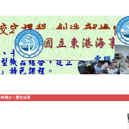
本科簡介
/
歷史沿革