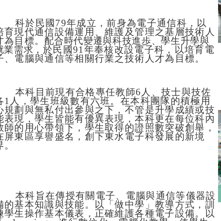
科於民國79年成立，前身為電子通信科，以
培育現代通信設備運用、維護及管理之基層技術人
才為目標。
配合時代變遷與科技進歩、學生升學與
就業需求，
於民國91年
奉核改設電子科，
以培育電
子、電腦與通信等相關行業之技術人才為目標。
本科目前現有合格專任教師6人、技士與技佐
各1人，學生班級數有六班。在本科團隊的積極用
心規劃與無私付出參與之下，不管是升學成績或技
能表現，學生皆能有優異表現，本科更在每位科內
教師的用心帶領下，學生取得的證照數突破創舉，
在屏東區享譽盛名，創下東水電子科發展的新境
界。
本科旨在傳授有關電子、電腦與通信等儀器設
備的基本知識與技能。以「做中學」教導方式，訓
練學生操作基本儀表，正確維護各種電子設備。以