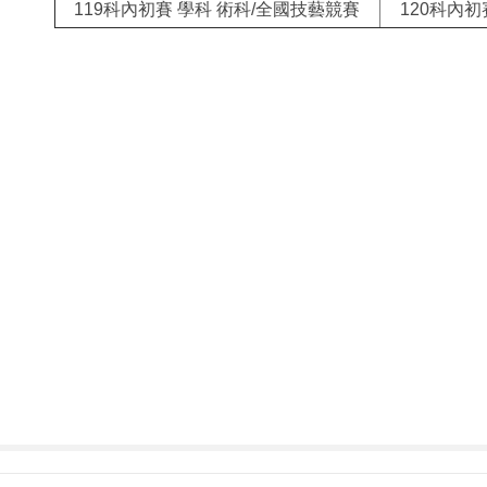
119科內初賽 學科 術科/全國技藝競賽
120科內初