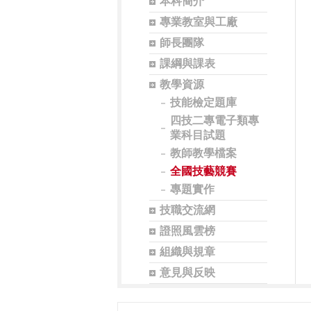
本科簡介
專業教室與工廠
師長團隊
課綱與課表
教學資源
技能檢定題庫
四技二專電子類專
業科目試題
教師教學檔案
全國技藝競賽
專題實作
技職交流網
證照風雲榜
組織與規章
意見與反映