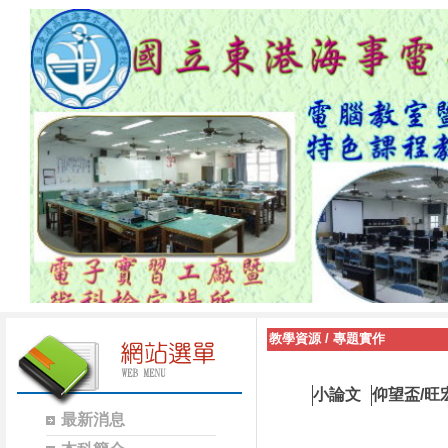
教學資源
/
專題實作
小論文
仰望盃/旺
最新消息