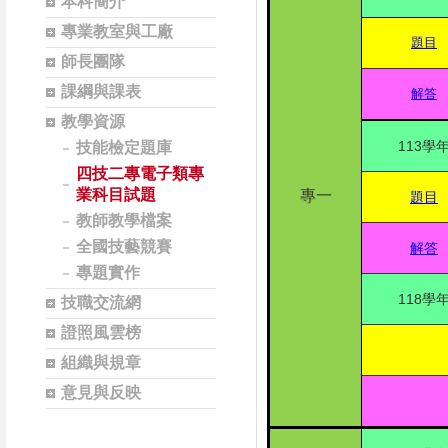
本科簡介
專業教室與工廠
題目
師長團隊
課綱與課表
解答
教學資源
113學
技能檢定題庫
四技二專電子類專
業科目試題
專一
題目
教師教學檔案
全國技藝競賽
解答
專題實作
118學
技職交流網
證照風雲榜
組織與規章
意見與反映