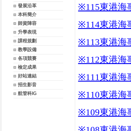
※115
東港海
發展沿革
本科簡介
※114
東港海
師資陣容
升學表現
※113
東港海
課程規劃
教學設備
※112
東港海
各項競賽
檢定成果
※111
東港海
好站連結
招生影音
※110
東港海
航管科IG
※109
東港海
※108
東港海