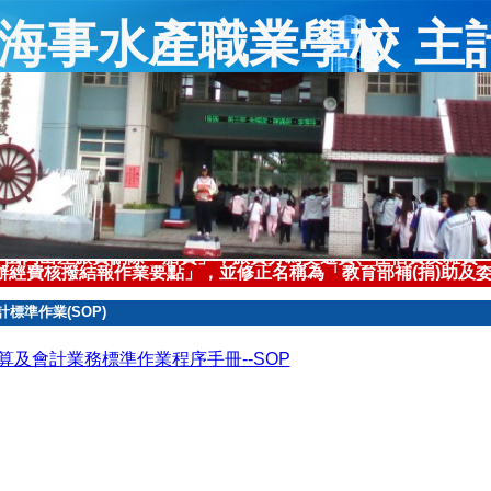
海事水產職業學校 主
，可於搭乘日出站時臨櫃取得或透由網路下載購票證明，於該證
國內出差旅費刪除「膳費」，旅費分為交通費、住宿費及雜費
經費核撥結報作業要點」，並修正名稱為「教育部補(捐)助及委
計標準作業(SOP)
算及會計業務標準作業程序手冊--SOP