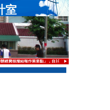
計室
|
明簽名後作為報支憑證。
辦經費核撥結報作業要點」，自108年1月1日生效
▶