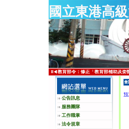
國立東港高級
以手機票證搭乘高鐵者
⏸
教育部令：修正「教育部補助及委辦
◀
會
預
公告訊息
服務團隊
工作職掌
法令規章