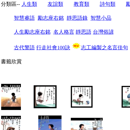
分類區--
人生類
友誼類
教育類
詩句類
智慧睿語
勵志座右銘
靜思語錄
智慧小品
人生勵志座右銘
名人格言
靜思語
台灣俗諺
古代警語
行走社會100訣
志工編製之名言佳句
書籤欣賞