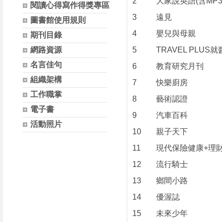
2
大家說英語(含MP3
閱讀心得寫作得獎專區
3
遠見
圖書館使用規則
4
嬰兒與母親
期刊目錄
網路資源
5
TRAVEL PLUS
名言佳句
6
教育研究月刊
組織架構
7
快樂廚房
工作職掌
8
藝術認證
電子書
9
汽車百科
活動照片
10
親子天下
11
現代保險健康+理
12
流行騎士
13
鄉間小路
14
優渥誌
15
未來少年