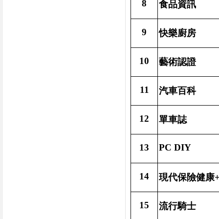
8
食品資訊
9
快樂廚房
10
藝術認證
11
汽車百科
12
單車誌
13
PC DIY
14
現代保險健康
15
流行騎士