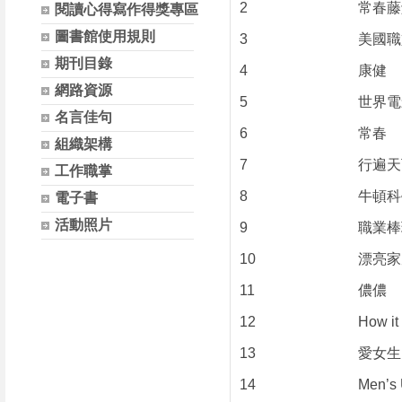
2
常春藤
閱讀心得寫作得獎專區
圖書館使用規則
3
美國職
期刊目錄
4
康健
網路資源
5
世界電
名言佳句
6
常春
組織架構
7
行遍天
工作職掌
8
牛頓科
電子書
活動照片
9
職業棒
10
漂亮家
11
儂儂
12
How 
13
愛女生
14
Men’