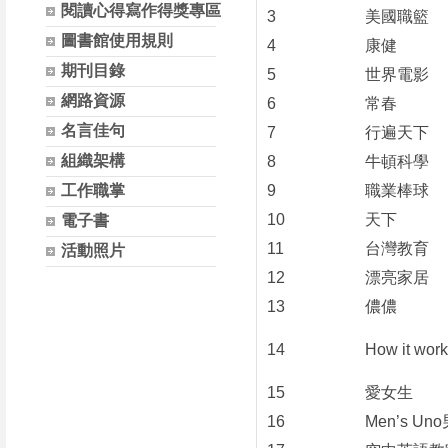
閱讀心得寫作得獎專區
3
美國職籃
圖書館使用規則
4
康健
期刊目錄
5
世界電影
網路資源
6
常春
名言佳句
7
行遍天下
組織架構
8
牛頓科學
工作職掌
9
職業棒球
10
天下
電子書
11
台灣教育
活動照片
12
漂亮家居
13
儂儂
14
How it 
15
愛女生
16
Men’s U