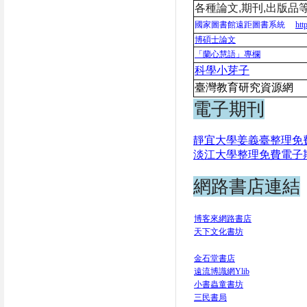
各種論文
,
期刊
,
出版品
國家圖書館遠距圖書系統
htt
博碩士論文
「蘭心慧語」專欄
科學小芽子
臺灣教育研究資源
電子期刊
靜宜大學姜義臺整理免
淡江大學整理免費電子
網路書店連結
博客來網路書店
天下文化書坊
金石堂書店
遠流博識網Ylib
小書蟲童書坊
三民書局