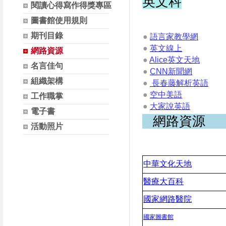
英文科
閱讀心得寫作得獎專區
圖書館使用規則
期刊目錄
●
語言家教學網
●
英文線上
網路資源
●
Alice
英文天地
名言佳句
●
CNN
新聞網
組織架構
●
長春藤解析英語
●
空中美語
工作職掌
●
大家說英語
電子書
網路資源
活動照片
中華文化天地
醫療大百科
國家網路醫院
國家圖書館